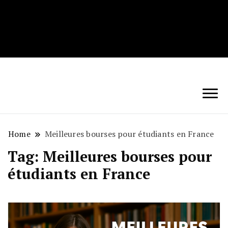
Techryn is a blog specialized in AI, Technology,
News, smartphones android and iPhone, Internet 5G
and video tutorials
Home
Meilleures bourses pour étudiants en France
Tag:
Meilleures bourses pour
étudiants en France