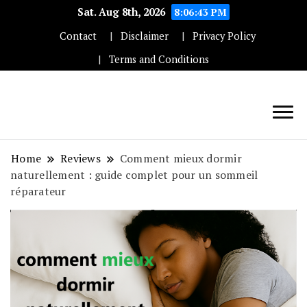
Sat. Aug 8th, 2026
8:06:44 PM
Contact
Disclaimer
Privacy Policy
Terms and Conditions
Techryn is a blog specialized in AI, Technology,
News, smartphones android and iPhone, Internet 5G
Home
Reviews
Comment mieux dormir
and video tutorials
naturellement : guide complet pour un sommeil
réparateur