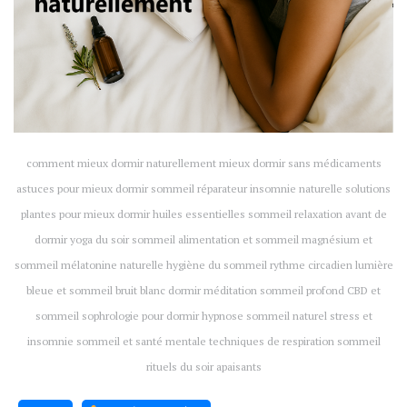
comment mieux dormir naturellement mieux dormir sans médicaments
astuces pour mieux dormir sommeil réparateur insomnie naturelle solutions
plantes pour mieux dormir huiles essentielles sommeil relaxation avant de
dormir yoga du soir sommeil alimentation et sommeil magnésium et
sommeil mélatonine naturelle hygiène du sommeil rythme circadien lumière
bleue et sommeil bruit blanc dormir méditation sommeil profond CBD et
sommeil sophrologie pour dormir hypnose sommeil naturel stress et
insomnie sommeil et santé mentale techniques de respiration sommeil
rituels du soir apaisants